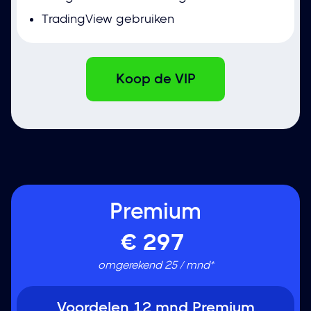
TradingView gebruiken
Koop de VIP
Premium
€
297
omgerekend 25 / mnd*
Voordelen 12 mnd Premium